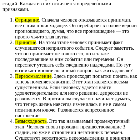
стадий. Каждая из них отличается определенными
признаками.
Отрицание
. Сначала человек отказывается принимать
все с ним происходящее. Он перебирает в голове версии
произошедшего, думая, что все произошедшее — это
просто чья-то злая шутка.
Принятие
. На этом этапе человек принимает факт
случившегося неприятного события. Следует заметить,
что он принимает не только его, но и также
последовавшие за ним события или перемены. Он
перестает утешать себя ежедневно надеждами. Но тут
возникает вполне логичный вопрос: как жить дальше?
Переосмысление
. Здесь происходят попытки понять, как
теперь поменяется жизни. Этот этап является весьма
существенным. Если человеку удается найти
удовлетворительное для него решение, депрессия не
развивается. В противном случае он начинает думать,
что теперь жизнь навсегда изменилась и не в самом
позитивном ключе. Развивается депрессивное
настроение.
Безысходность
. Это так называемый промежуточный
этап. Человек снова проходит предшествовавшие 3
стадии, но уже в отношении негативных перемен.
Существует вероятность переосмысления и принятия