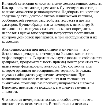
К первой категории относится прием лекарственных средств.
Как правило, это антидепрессанты. Существует их сегодня
великое множество разновидностей. Подбирать конкретные
средства должен доктор с учетом клинической картины,
особенностей течения расстройства, возраста и других
факторов. Лучше обращаться за помощью к психиатру. В
неосложненных случаях назначения может определить
невролог. Однако впоследствии потребуется постоянный
контроль дозировок препаратов, а при необходимости и их
коррекция.
Антидепрессанты при правильном назначении — это
безопасные препараты, несмотря на большое количество
мифов вокруг них. В противном случае (когда не соблюдается
дозировка, продолжительность приема) может развиться так
называемая фармакорезистентность. Это состояние, при
котором организм не воспринимает терапию. В редких
случаях наблюдается ухудшение самочувствия. При
возникновении любых негативных или тревожных
симптомов стоит еще раз проконсультироваться с врачом.
Вероятно, препарат не подходит, его следует заменить
аналогом.
Что касается немедикаментозных способов лечения, это,
прежде всего, психотерапия. Воздействие на психику