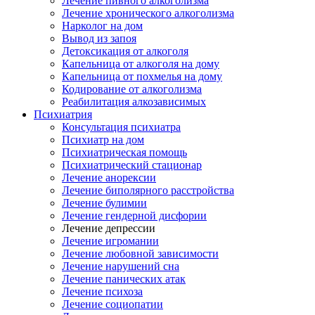
Лечение пивного алкоголизма
Лечение хронического алкоголизма
Нарколог на дом
Вывод из запоя
Детоксикация от алкоголя
Капельница от алкоголя на дому
Капельница от похмелья на дому
Кодирование от алкоголизма
Реабилитация алкозависимых
Психиатрия
Консультация психиатра
Психиатр на дом
Психиатрическая помощь
Психиатрический стационар
Лечение анорексии
Лечение биполярного расстройства
Лечение булимии
Лечение гендерной дисфории
Лечение депрессии
Лечение игромании
Лечение любовной зависимости
Лечение нарушений сна
Лечение панических атак
Лечение психоза
Лечение социопатии