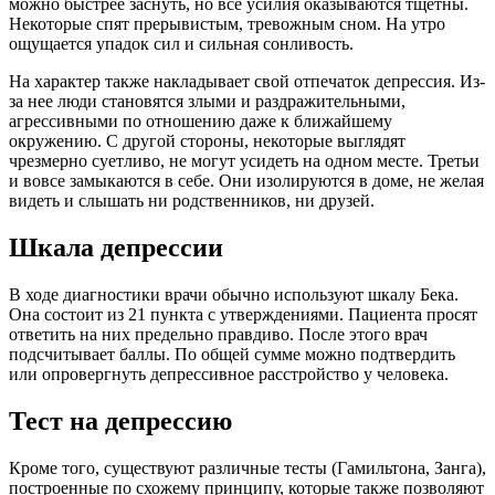
можно быстрее заснуть, но все усилия оказываются тщетны.
Некоторые спят прерывистым, тревожным сном. На утро
ощущается упадок сил и сильная сонливость.
На характер также накладывает свой отпечаток депрессия. Из-
за нее люди становятся злыми и раздражительными,
агрессивными по отношению даже к ближайшему
окружению. С другой стороны, некоторые выглядят
чрезмерно суетливо, не могут усидеть на одном месте. Третьи
и вовсе замыкаются в себе. Они изолируются в доме, не желая
видеть и слышать ни родственников, ни друзей.
Шкала депрессии
В ходе диагностики врачи обычно используют шкалу Бека.
Она состоит из 21 пункта с утверждениями. Пациента просят
ответить на них предельно правдиво. После этого врач
подсчитывает баллы. По общей сумме можно подтвердить
или опровергнуть депрессивное расстройство у человека.
Тест на депрессию
Кроме того, существуют различные тесты (Гамильтона, Занга),
построенные по схожему принципу, которые также позволяют