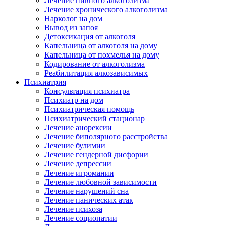
Лечение пивного алкоголизма
Лечение хронического алкоголизма
Нарколог на дом
Вывод из запоя
Детоксикация от алкоголя
Капельница от алкоголя на дому
Капельница от похмелья на дому
Кодирование от алкоголизма
Реабилитация алкозависимых
Психиатрия
Консультация психиатра
Психиатр на дом
Психиатрическая помощь
Психиатрический стационар
Лечение анорексии
Лечение биполярного расстройства
Лечение булимии
Лечение гендерной дисфории
Лечение депрессии
Лечение игромании
Лечение любовной зависимости
Лечение нарушений сна
Лечение панических атак
Лечение психоза
Лечение социопатии