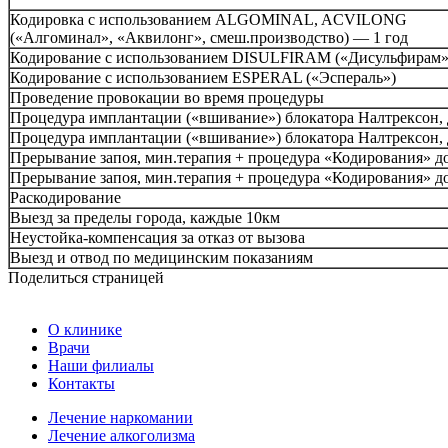
Кодировка с использованием ALGOMINAL, ACVILONG
(«Алгоминал», «Аквилонг», смеш.производство) — 1 год
Кодирование с использованием DISULFIRAM («Дисульфирам»
Кодирование с использованием ESPERAL («Эспераль»)
Проведение провокации во время процедуры
Процедура имплантации («вшивание») блокатора Налтрексон, д
Процедура имплантации («вшивание») блокатора Налтрексон, д
Прерывание запоя, мин.терапия + процедура «Кодирования» до
Прерывание запоя, мин.терапия + процедура «Кодирования» до
Раскодирование
Выезд за пределы города, каждые 10км
Неустойка-компенсация за отказ от вызова
Выезд и отвод по медицинским показаниям
Поделиться страницей
О клинике
Врачи
Наши филиалы
Контакты
Лечение наркомании
Лечение алкоголизма