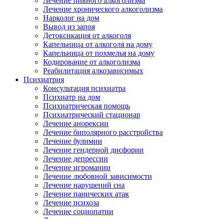
Лечение пивного алкоголизма
Лечение хронического алкоголизма
Нарколог на дом
Вывод из запоя
Детоксикация от алкоголя
Капельница от алкоголя на дому
Капельница от похмелья на дому
Кодирование от алкоголизма
Реабилитация алкозависимых
Психиатрия
Консультация психиатра
Психиатр на дом
Психиатрическая помощь
Психиатрический стационар
Лечение анорексии
Лечение биполярного расстройства
Лечение булимии
Лечение гендерной дисфории
Лечение депрессии
Лечение игромании
Лечение любовной зависимости
Лечение нарушений сна
Лечение панических атак
Лечение психоза
Лечение социопатии