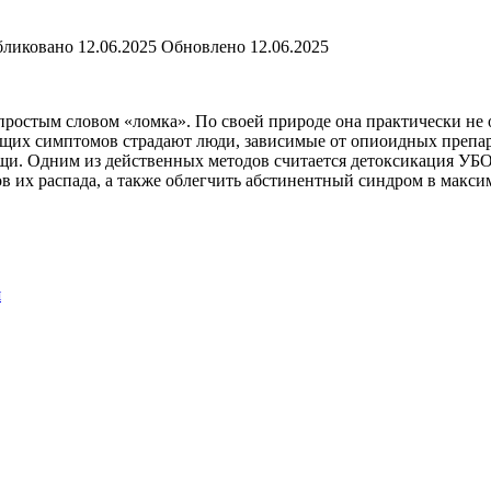
ликовано
12.06.2025
Обновлено
12.06.2025
остым словом «ломка». По своей природе она практически не о
ющих симптомов страдают люди, зависимые от опиоидных препар
щи. Одним из действенных методов считается детоксикация УБ
в их распада, а также облегчить абстинентный синдром в максим
я