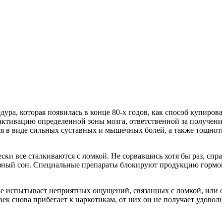
ра, которая появилась в конце 80-х годов, как способ купиров
ктивацию определенной зоны мозга, ответственной за получение
я в виде сильных суставных и мышечных болей, а также тошноты
ски все сталкиваются с ломкой. Не сорвавшись хотя бы раз, спр
зный сон. Специальные препараты блокируют продукцию гормоно
 не испытывает неприятных ощущений, связанных с ломкой, или
век снова прибегает к наркотикам, от них он не получает удоволь