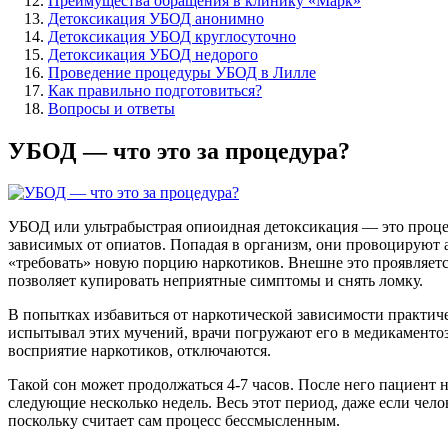
Преимущества обращения в клинику «Марк»
Детоксикация УБОД анонимно
Детоксикация УБОД круглосуточно
Детоксикация УБОД недорого
Проведение процедуры УБОД в Лилле
Как правильно подготовиться?
Вопросы и ответы
УБОД — что это за процедура?
УБОД или ультрабыстрая опиоидная детоксикация — это процеду
зависимых от опиатов. Попадая в организм, они провоцируют а
«требовать» новую порцию наркотиков. Внешне это проявляетс
позволяет купировать неприятные симптомы и снять ломку.
В попытках избавиться от наркотической зависимости практиче
испытывал этих мучений, врачи погружают его в медикаменто
восприятие наркотиков, отключаются.
Такой сон может продолжаться 4-7 часов. После него пациент
следующие несколько недель. Весь этот период, даже если чело
поскольку считает сам процесс бессмысленным.