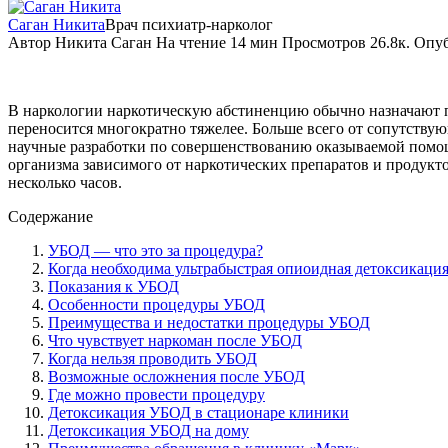
Саган Никита
Врач психиатр-нарколог
Автор
Никита Саган
На чтение
14 мин
Просмотров
26.8к.
Опуб
В наркологии наркотическую абстиненцию обычно назначают пр
переносится многократно тяжелее. Больше всего от сопутству
научные разработки по совершенствованию оказываемой помо
организма зависимого от наркотических препаратов и продукто
несколько часов.
Содержание
УБОД — что это за процедура?
Когда необходима ультрабыстрая опиоидная детоксикаци
Показания к УБОД
Особенности процедуры УБОД
Преимущества и недостатки процедуры УБОД
Что чувствует наркоман после УБОД
Когда нельзя проводить УБОД
Возможные осложнения после УБОД
Где можно провести процедуру
Детоксикация УБОД в стационаре клиники
Детоксикация УБОД на дому