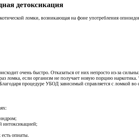
дная детоксикация
отической ломки, возникающая на фоне употребления опиоидов
исходит очень быстро. Отказаться от них непросто из-за сильн
з ломка, если организм не получает новую порцию наркотика. 
 Благодаря процедуре УБОД зависимый справляется с ломкой во с
ях:
индром;
й интоксикацией;
 есть опиаты.