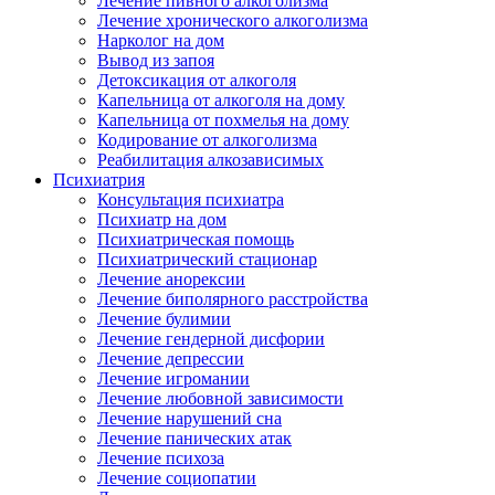
Лечение пивного алкоголизма
Лечение хронического алкоголизма
Нарколог на дом
Вывод из запоя
Детоксикация от алкоголя
Капельница от алкоголя на дому
Капельница от похмелья на дому
Кодирование от алкоголизма
Реабилитация алкозависимых
Психиатрия
Консультация психиатра
Психиатр на дом
Психиатрическая помощь
Психиатрический стационар
Лечение анорексии
Лечение биполярного расстройства
Лечение булимии
Лечение гендерной дисфории
Лечение депрессии
Лечение игромании
Лечение любовной зависимости
Лечение нарушений сна
Лечение панических атак
Лечение психоза
Лечение социопатии