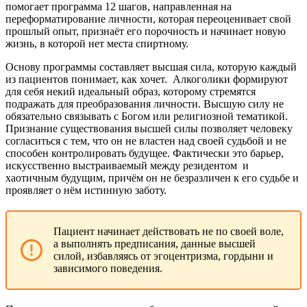
помогает программа 12 шагов, направленная на
переформатирование личности, которая переоценивает свой
прошлый опыт, признаёт его порочность и начинает новую
жизнь, в которой нет места спиртному.
Основу программы составляет высшая сила, которую каждый
из пациентов понимает, как хочет.
Алкоголики формируют
для себя некий идеальный образ, которому стремятся
подражать для преобразования личности. Высшую силу не
обязательно связывать с Богом или религиозной тематикой.
Признание существования высшей силы позволяет человеку
согласиться с тем, что он не властен над своей судьбой и не
способен контролировать будущее. Фактически это барьер,
искусственно выстраиваемый между резидентом
и
хаотичным будущим, причём он не безразличен к его судьбе и
проявляет о нём истинную заботу.
Пациент начинает действовать не по своей воле,
а выполнять предписания, данные высшей
силой, избавляясь от эгоцентризма, гордыни и
зависимого поведения.