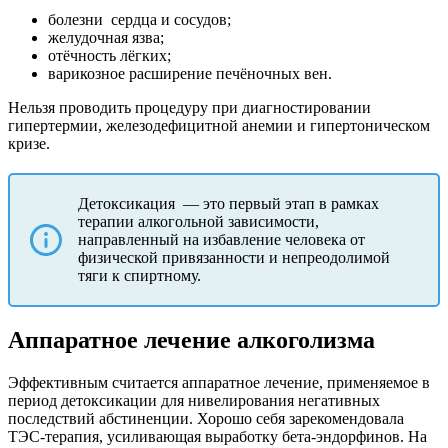
болезни
сердца и сосудов;
желудочная язва;
отёчность лёгких;
варикозное расширение печёночных вен.
Нельзя проводить процедуру при диагностировании
гипертермии, железодефицитной анемии и гипертоническом
кризе.
Детоксикация
— это первый этап в рамках
терапии алкогольной зависимости,
направленный на избавление человека от
физической привязанности и непреодолимой
тяги к спиртному.
Аппаратное лечение алкоголизма
Эффективным считается аппаратное лечение, применяемое в
период детоксикации для нивелирования негативных
последствий абстиненции. Хорошо себя зарекомендовала
ТЭС-терапия, усиливающая выработку бета-эндорфинов. На