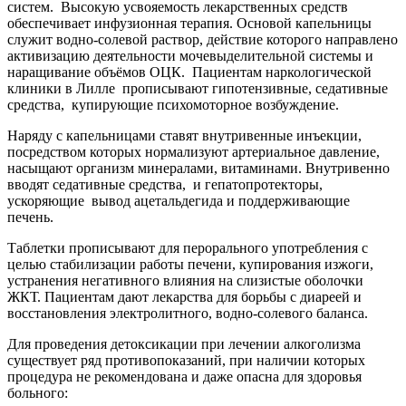
систем.
Высокую усвояемость лекарственных средств
обеспечивает инфузионная терапия. Основой капельницы
служит водно-солевой раствор, действие которого направлено
активизацию деятельности мочевыделительной системы и
наращивание объёмов ОЦК.
Пациентам наркологической
клиники в Лилле
прописывают гипотензивные, седативные
средства,
купирующие психомоторное возбуждение.
Наряду с капельницами ставят внутривенные инъекции,
посредством которых нормализуют артериальное давление,
насыщают организм минералами, витаминами. Внутривенно
вводят седативные средства,
и гепатопротекторы,
ускоряющие
вывод ацетальдегида и поддерживающие
печень.
Таблетки прописывают для перорального употребления с
целью стабилизации работы печени, купирования изжоги,
устранения негативного влияния на слизистые оболочки
ЖКТ. Пациентам дают лекарства для борьбы с диареей и
восстановления электролитного, водно-солевого баланса.
Для проведения детоксикации при лечении алкоголизма
существует ряд противопоказаний, при наличии которых
процедура не рекомендована и даже опасна для здоровья
больного: