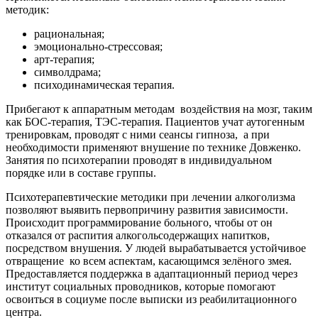
методик:
рациональная;
эмоционально-стрессовая;
арт-терапия;
символдрама;
психодинамическая терапия.
Прибегают к аппаратным методам
воздействия на мозг, таким
как БОС-терапия, ТЭС-терапия. Пациентов учат аутогенным
тренировкам, проводят с ними сеансы гипноза,
а при
необходимости применяют внушение по технике Довженко.
Занятия по психотерапии проводят в индивидуальном
порядке или в составе группы.
Психотерапевтические методики при лечении алкоголизма
позволяют выявить первопричину развития зависимости.
Происходит программирование больного, чтобы от он
отказался от распития алкогольсодержащих напитков,
посредством внушения. У людей вырабатывается устойчивое
отвращение
ко всем аспектам, касающимся зелёного змея.
Предоставляется поддержка в адаптационный период через
институт социальных проводников, которые помогают
освоиться в социуме после выписки из реабилитационного
центра.