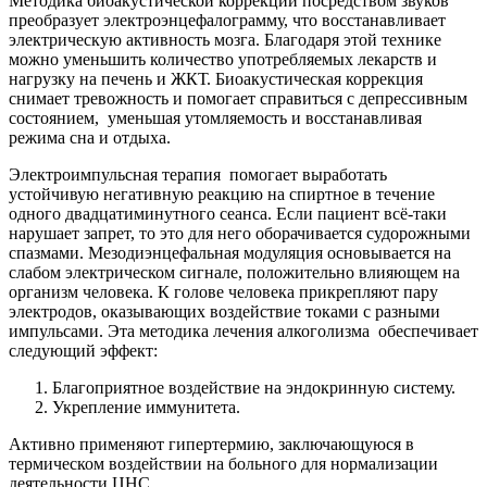
Методика биоакустической коррекции посредством звуков
преобразует электроэнцефалограмму, что восстанавливает
электрическую активность мозга. Благодаря этой технике
можно уменьшить количество употребляемых лекарств и
нагрузку на печень и ЖКТ. Биоакустическая коррекция
снимает тревожность и помогает справиться с депрессивным
состоянием,
уменьшая утомляемость и восстанавливая
режима сна и отдыха.
Электроимпульсная терапия
помогает выработать
устойчивую негативную реакцию на спиртное в течение
одного двадцатиминутного сеанса. Если пациент всё-таки
нарушает запрет, то это для него оборачивается судорожными
спазмами. Мезодиэнцефальная модуляция основывается на
слабом электрическом сигнале, положительно влияющем на
организм человека. К голове человека прикрепляют пару
электродов, оказывающих воздействие токами с разными
импульсами. Эта методика лечения алкоголизма
обеспечивает
следующий эффект:
Благоприятное воздействие на эндокринную систему.
Укрепление иммунитета.
Активно применяют гипертермию, заключающуюся в
термическом воздействии на больного для нормализации
деятельности ЦНС.