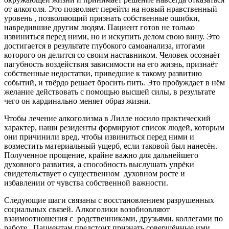
от алкоголя. Это позволяет перейти на новый нравственный
уровень , позволяющий признать собственные ошибки,
навредившие другим людям. Пациент готов не только
извиниться перед ними, но и искупить делом свою вину. Это
достигается в результате глубокого самоанализа, итогами
которого он делится со своим наставником. Человек осознаёт
пагубность воздействия зависимости на его жизнь, признаёт
собственные недостатки, приведшие к такому развитию
событий, и твёрдо решает бросить пить. Это пробуждает в нём
желание действовать с помощью высшей силы, в результате
чего он кардинально меняет образ жизни.
Чтобы лечение алкоголизма в Лилле носило практический
характер, наши резиденты формируют список людей, которым
они причинили вред, чтобы извиниться перед ними и
возместить материальный ущерб, если таковой был нанесён.
Полученное прощение, крайне важно для дальнейшего
духовного развития, а способность выслушать упрёки
свидетельствует о существенном
духовном росте и
избавлении от чувства собственной важности.
Следующие шаги связаны с восстановлением разрушенных
социальных связей. Алкоголики возобновляют
взаимоотношения с
родственниками, друзьями, коллегами по
работе.
Пациентам предстоит признать совершённые ими