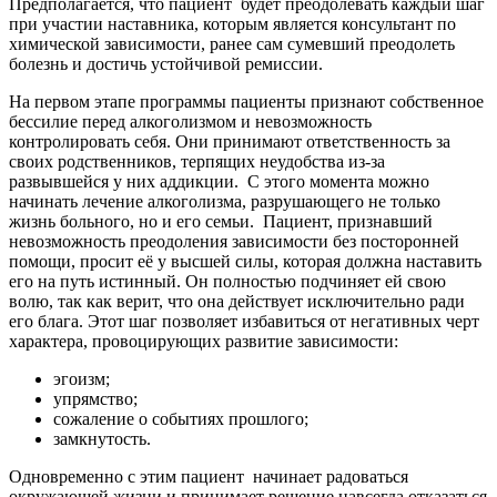
Предполагается, что пациент
будет преодолевать каждый шаг
при участии наставника, которым является консультант по
химической зависимости, ранее сам сумевший преодолеть
болезнь и достичь устойчивой ремиссии.
На первом этапе программы пациенты признают собственное
бессилие перед алкоголизмом и невозможность
контролировать себя. Они принимают ответственность за
своих родственников, терпящих неудобства из-за
развывшейся у них аддикции.
С этого момента можно
начинать лечение алкоголизма, разрушающего не только
жизнь больного, но и его семьи.
Пациент, признавший
невозможность преодоления зависимости без посторонней
помощи, просит её у высшей силы, которая должна наставить
его на путь истинный. Он полностью подчиняет ей свою
волю, так как верит, что она действует исключительно ради
его блага. Этот шаг позволяет избавиться от негативных черт
характера, провоцирующих развитие зависимости:
эгоизм;
упрямство;
сожаление о событиях прошлого;
замкнутость.
Одновременно с этим пациент
начинает радоваться
окружающей жизни и принимает решение навсегда отказаться