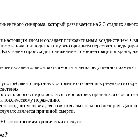
нентного синдрома, который развивается на 2-3 стадиях алкого
ся настоящим ядом и обладает психоактивным воздействием. Связ
ие этанола приводит к тому, что организм перестает продуцир
Как только происходит снижение его концентрации в крови, наст
лечению алкогольной зависимости и непосредственно похмелья,
употребляют спиртное. Состояние опьянения в результате сохран
едствиях.
ов этилового спирта остается в кровотоке, продолжая свое инто
 к токсическому поражению.
есте создают условия для развития алкогольного делирия. Данно
случаях является причиной смерти.
НС, обострениям хронических недугов.
ое?