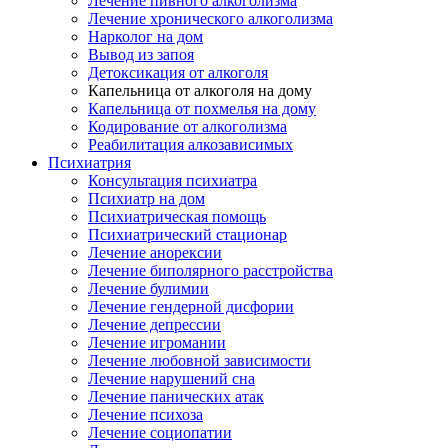
Лечение пивного алкоголизма
Лечение хронического алкоголизма
Нарколог на дом
Вывод из запоя
Детоксикация от алкоголя
Капельница от алкоголя на дому
Капельница от похмелья на дому
Кодирование от алкоголизма
Реабилитация алкозависимых
Психиатрия
Консультация психиатра
Психиатр на дом
Психиатрическая помощь
Психиатрический стационар
Лечение анорексии
Лечение биполярного расстройства
Лечение булимии
Лечение гендерной дисфории
Лечение депрессии
Лечение игромании
Лечение любовной зависимости
Лечение нарушений сна
Лечение панических атак
Лечение психоза
Лечение социопатии