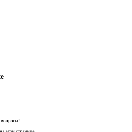
ле
е вопросы!
на этой странице.