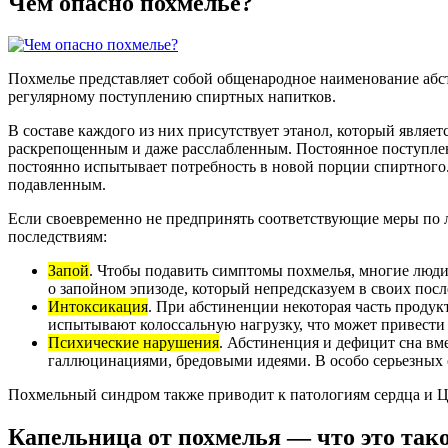
Чем опасно похмелье?
Похмелье представляет собой общенародное наименование абсти
регулярному поступлению спиртных напитков.
В составе каждого из них присутствует этанол, который являет
раскрепощенным и даже расслабленным. Постоянное поступлен
постоянно испытывает потребность в новой порции спиртного. 
подавленным.
Если своевременно не предпринять соответствующие меры по 
последствиям:
Запой
. Чтобы подавить симптомы похмелья, многие люди 
о запойном эпизоде, который непредсказуем в своих посл
Интоксикация
. При абстиненции некоторая часть продукт
испытывают колоссальную нагрузку, что может привести
Психические нарушения
. Абстиненция и дефицит сна вм
галлюцинациями, бредовыми идеями. В особо серьезных 
Похмельный синдром также приводит к патологиям сердца и Ц
Капельница от похмелья — что это так