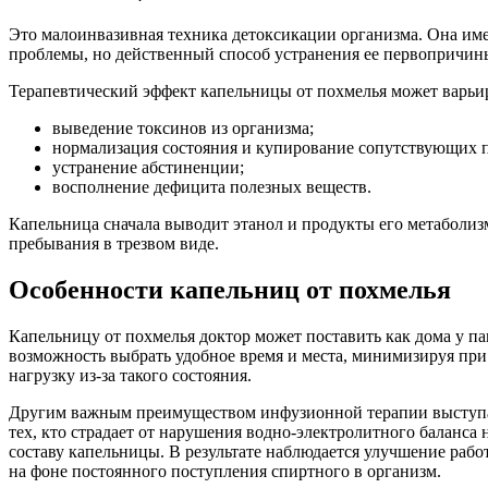
Это малоинвазивная техника детоксикации организма. Она име
проблемы, но действенный способ устранения ее первопричин
Терапевтический эффект капельницы от похмелья может варьиро
выведение токсинов из организма;
нормализация состояния и купирование сопутствующих 
устранение абстиненции;
восполнение дефицита полезных веществ.
Капельница сначала выводит этанол и продукты его метаболизм
пребывания в трезвом виде.
Особенности капельниц от похмелья
Капельницу от похмелья доктор может поставить как дома у па
возможность выбрать удобное время и места, минимизируя при
нагрузку из-за такого состояния.
Другим важным преимуществом инфузионной терапии выступает 
тех, кто страдает от нарушения водно-электролитного баланса
составу капельницы. В результате наблюдается улучшение раб
на фоне постоянного поступления спиртного в организм.