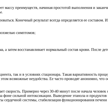
ет массу преимуществ, начиная простотой выполнения и заканч
ы.
ваться. Конечный результат всегда определяется ее составом. 
похмелью симптомов;
а, а затем восстанавливает нормальный состав крови. После дет
циента, так и в условиях стационара. Такая вариативность про
 этом возможные неудобства. Ее часто проводят анонимно, что о
скорость. Примерно через 30-40 минут после начала человек о
 на фоне сильной интоксикации. Выведение этанола и продуктов
оты сердечной системы, стабилизация функционирования печени